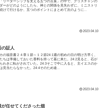
「リーダーシップを支える五つの言葉」の中で、クリスチャンの
ダーがどのようにしたら、神との関係を見失わずに、ミニストリ
続けて行けるか、五つのポイントにまとめて次のように...
2023.04.10
活の証人
カの福音書２４章１節～１２節24:1週の初めの日の明け方早く、
たちは準備しておいた香料を持って墓に来た。24:2見ると、石が
らわきに転がされていた。24:3そこで中に入ると、主イエスのか
は見当たらなかった。24:4そのため途...
2023.04.10
様が任せてくださった畑