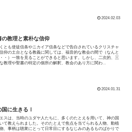
2024.02.03
書の教理と素朴な信仰
くとも使徒信条やニカイア信条などで告白されているクリスチャ
信仰の土台となる教義に関しては、福音的な教会の間で（なんと
・・）一致を見ることができると思います。しかし、二次的、三
な教理や聖書の特定の個所の解釈、教会のあり方に関わ...
2024.01.31
の国に生きるⅠ
エスは、当時のユダヤ人たちに、多くのたとえを用いて、神の国
いて教えられました。そのたとえで焦点を当てられる人物、動植
物、事柄は聴衆にとって日常目にするなじみのあるものばかりで