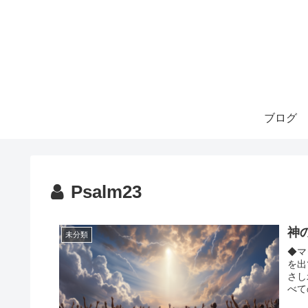
ブログ
Psalm23
神
未分類
◆マ
を出
さし
べて