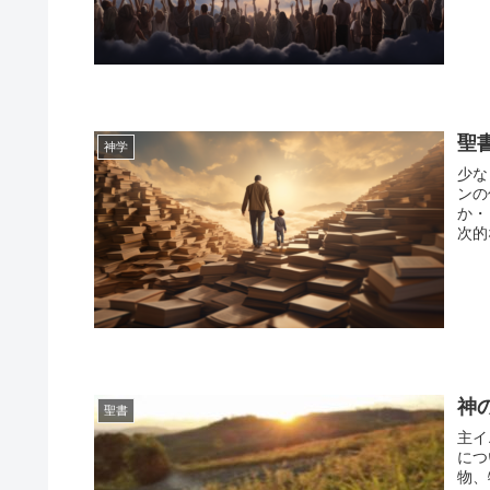
聖
神学
少な
ンの
か・
次的
神
聖書
主イ
につ
物、