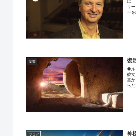
は、
リー
ーを
復
聖書
◆ル
彼女
墓か
らだ
神
ブログ