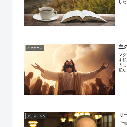
した
主
メッセージ
マタ
す私
うに
私た
リ
クリスチャン
『情