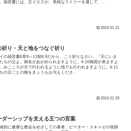
。福音書には、主イエスが、単純なストリーを通して、...
2024.01.31
の祈り・天と地をつなぐ祈り
イの福音書6章9～13節6:9だから、こう祈りなさい。『天にいま
たちの父よ。御名があがめられますように。6:10御国が来ますよ
。みこころが天で行われるように地でも行われますように。6:11
ちの日ごとの糧をきょうもお与えくださ...
2024.01.29
ーダーシップを支える五つの言葉
緒的に健康な教会をめざしての著者、ピーター・スキャゼロ牧師